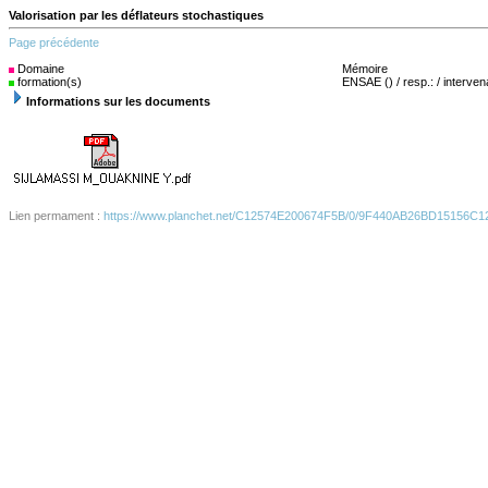
Valorisation par les déflateurs stochastiques
Page précédente
Domaine
(s)
Mémoire
formation(s)
ENSAE () / resp.: / interven
Informations sur les documents
Lien permament :
https://www.planchet.net/C12574E200674F5B/0/9F440AB26BD15156C