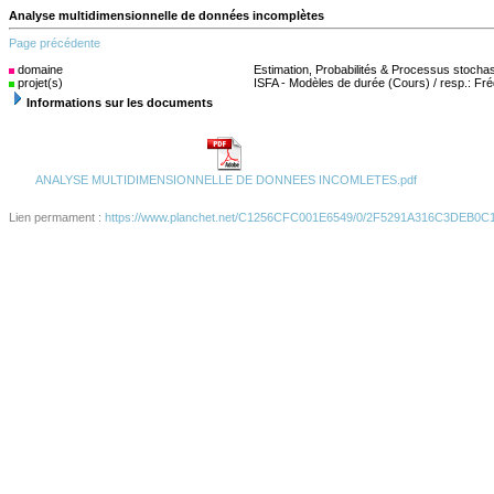
Analyse multidimensionnelle de données incomplètes
Page précédente
domaine
(s)
Estimation, Probabilités & Processus stocha
projet(s)
ISFA - Modèles de durée (Cours) / resp.: Fr
Informations sur les documents
ANALYSE MULTIDIMENSIONNELLE DE DONNEES INCOMLETES.pdf
Lien permament :
https://www.planchet.net/C1256CFC001E6549/0/2F5291A316C3DEB0