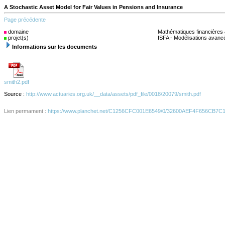
A Stochastic Asset Model for Fair Values in Pensions and Insurance
Page précédente
domaine
(s)
Mathématiques financières 
projet(s)
ISFA - Modélisations avanc
Informations sur les documents
smith2.pdf
Source :
http://www.actuaries.org.uk/__data/assets/pdf_file/0018/20079/smith.pdf
Lien permament :
https://www.planchet.net/C1256CFC001E6549/0/32600AEF4F656CB7