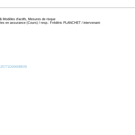
& Modèles d'actifs, Mesures de risque
ées en assurance (Cours) / resp.: Frédéric PLANCHET / intervenant:
C125771D0065BE09