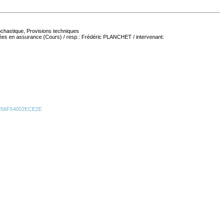
ochastique, Provisions techniques
ées en assurance (Cours) / resp.: Frédéric PLANCHET / intervenant:
1256F54002ECE2E