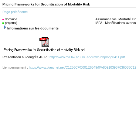
Pricing Frameworks for Securitization of Mortality Risk
Page précédente
domaine
(s)
Assurance vie, Mortalité st
projet(s)
ISFA - Modélisations avanc
Informations sur les documents
Présentation au congrès AFIR :
http://www.ma.hw.ac.uk/~andrewc/ohp/ohp0411.pdf
Lien permament :
https://www.planchet.net/C1256CFC001E6549/0/A809103957036038C